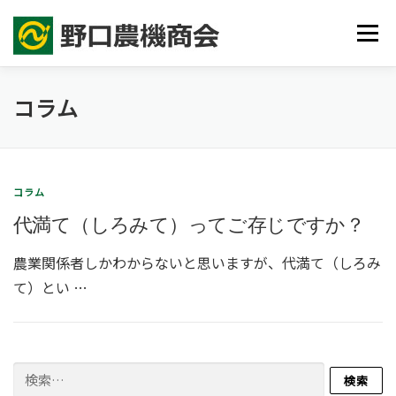
コ
メニュ
ン
テ
ン
コラム
農機具の販売・修理・買取
害獣防護柵
農業代行
ツ
へ
ス
事業紹介
よくある質問
お知らせ
お問い合わせ
キ
コラム
ッ
代満て（しろみて）ってご存じですか？
プ
農業関係者しかわからないと思いますが、代満て（しろみ
て）とい …
検
索: