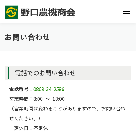
コ
メニュ
ン
テ
ン
お問い合わせ
農機具の販売・修理・買取
害獣防護柵
農業代行
ツ
へ
ス
事業紹介
よくある質問
お知らせ
お問い合わせ
キ
ッ
電話でのお問い合わせ
プ
電話番号：
0869-34-2586
営業時間：8:00 ～ 18:00
（営業時間は変わることがありますので、お問い合わ
せください。）
定休日：不定休